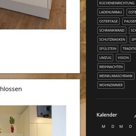
KÜCHENEINRICHTUNG
LADENUMBAU
OST
OSTERTAGE
PAUSE
SCHRANKWAND
SC
SCHUTZMASKEN
SP
SPÜLSTEIN
TRADIT
UMZUG
VISION
WEIHNACHTEN
WEINKLIMASCHRANK
WOHNZIMMER
chlossen
Kalender
M
D
M
D