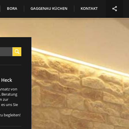

BORA
GAGGENAU KÜCHEN
KONTAKT
 Heck
Ansatz von
, Beratung
n zur
 es uns Sie
zu begleiten!