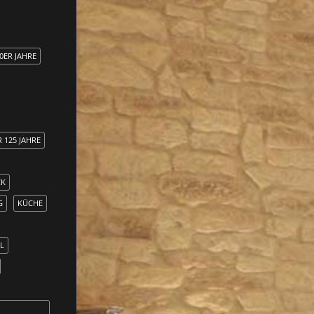
0ER JAHRE
R 125 JAHRE
CK
G
KÜCHE
L