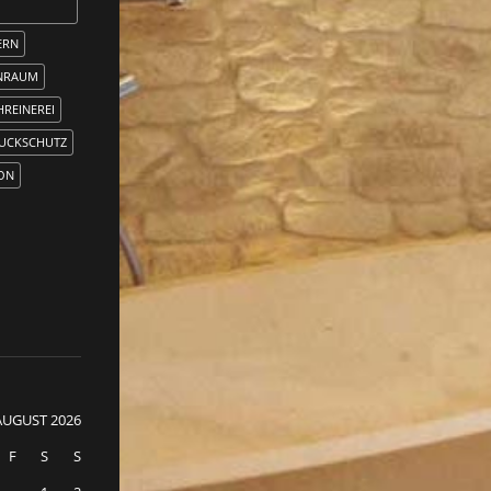
ERN
NRAUM
HREINEREI
UCKSCHUTZ
ION
AUGUST 2026
F
S
S