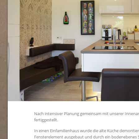
Nach intensiver Planung gemeinsam mit unserer Innenar
fertiggestellt.
In einen Einfamilienhaus wurde die alte Küche demonti
Fensterelement ausgebaut und durch ein bodenebenes S