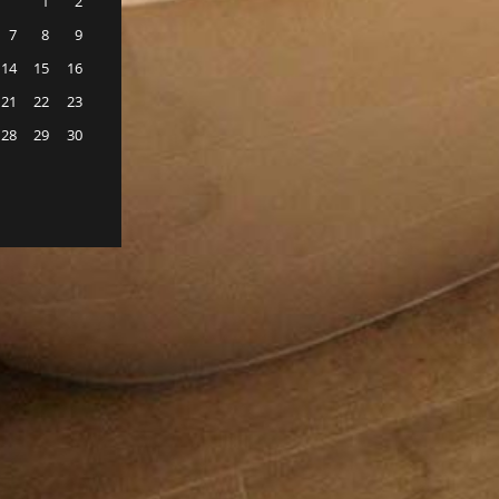
1
2
7
8
9
14
15
16
21
22
23
28
29
30