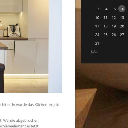
3
4
5
6
10
11
12
13
17
18
19
20
24
25
26
27
31
« Jul
chitektin wurde das Küchenprojekt
ert, Wände abgebrochen,
chiebeelement ersetzt.