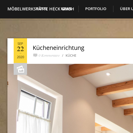
MÖBELWERKSTÄTTE HECK GMBH
HOME
NEWS
PORTFOLIO
ÜBER 
SEP
Kücheneinrichtung
22
0 Kommentare
KÜCHE
2020