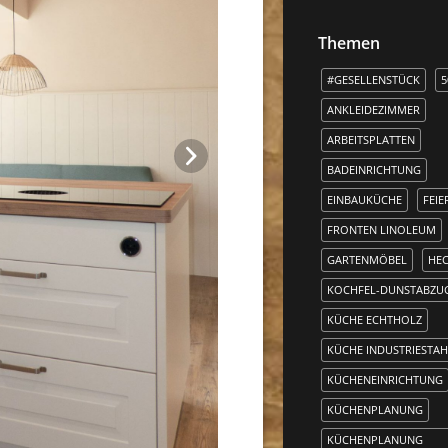
Themen
#GESELLENSTÜCK
5
ANKLEIDEZIMMER

ARBEITSPLATTEN
BADEINRICHTUNG
EINBAUKÜCHE
FEIE
FRONTEN LINOLEUM
GARTENMÖBEL
HE
KOCHFEL-DUNSTABZU
KÜCHE ECHTHOLZ
KÜCHE INDUSTRIESTAH
KÜCHENEINRICHTUNG
KÜCHENPLANUNG
KÜCHENPLANUNG